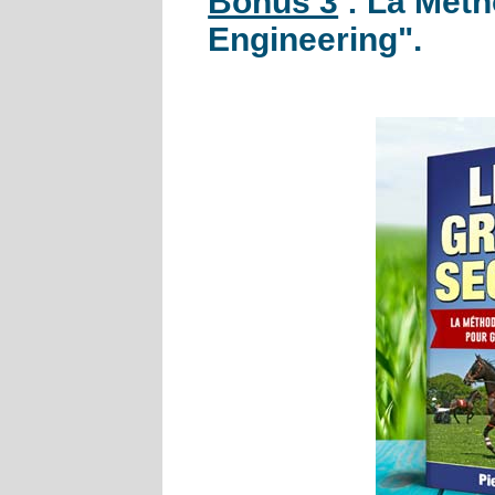
Bonus 3
: La Mét
Engineering".