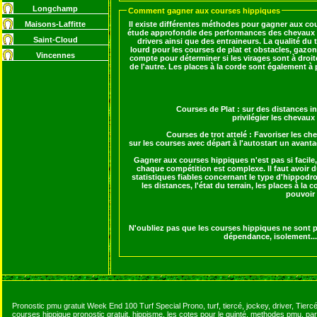
Longchamp
Comment gagner aux courses hippiques
Il existe différentes méthodes pour gagner aux cour
Maisons-Laffitte
étude approfondie des performances des chevaux auquel il faut ajouter un coefficient par rapport à la valeurs des jockeys ou
Saint-Cloud
drivers ainsi que des entraineurs. La qualité du terrain sera égalem
lourd pour les courses de plat et obstacles, gazo
Vincennes
compte pour déterminer si les virages sont à droite ou à gauche, certains chevaux ont des difficultés à tourner d'un coté ou
de l'autre. Les places à la corde sont également à prendre en considération suivant la distance de la course et la position de
Courses de Plat : sur des distances inf
privilégier les chevau
Courses de trot attelé : Favoriser les che
sur les courses avec départ à l'autostart un avant
Gagner aux courses hippiques n'est pas si facile, il f
chaque compétition est complexe. Il faut avoir 
statistiques fiables concernant le type d'hippodro
les distances, l'état du terrain, les places à la cordes stc...différents livres vous donne ses détails indispensables pour
pouvoir
N'oubliez pas que les courses hippiques ne sont pa
dépendance, isolement...
Pronostic pmu gratuit Week End 100 Turf Special Prono, turf, tiercé, jockey, driver, Tier
courses hippique pronostic gratuit, hippisme, les cotes pour le quinté, methodes pmu, pari