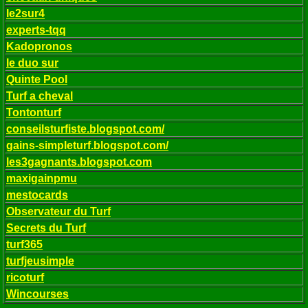
le2sur4
experts-tqq
Kadopronos
le duo sur
Quinte Pool
Turf a cheval
Tontonturf
conseilsturfiste.blogspot.com/
gains-simpleturf.blogspot.com/
les3gagnants.blogspot.com
maxigainpmu
mestocards
Observateur du Turf
Secrets du Turf
turf365
turfjeusimple
ricoturf
Wincourses