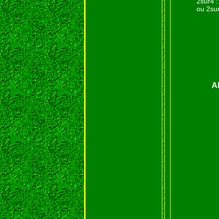
2sur4 
ou
2su
A