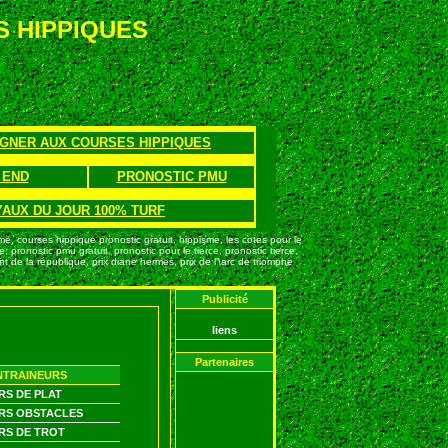
 HIPPIQUES
AGNER AUX COURSES HIPPIQUES
 END
PRONOSTIC PMU
YAUX DU JOUR 100% TURF
me, courses hippique pronostic gratuit, hippisme, les cotes pour le
 pronostic pmu gratuit, pronostic pour le tierce, pronostic tierce,
nt de la république, prix diane hermes, prix de l'\arc de triomphe
Publicité
liens
Partenaires
NTRAINEURS
RS DE PLAT
RS OBSTACLES
RS DE TROT