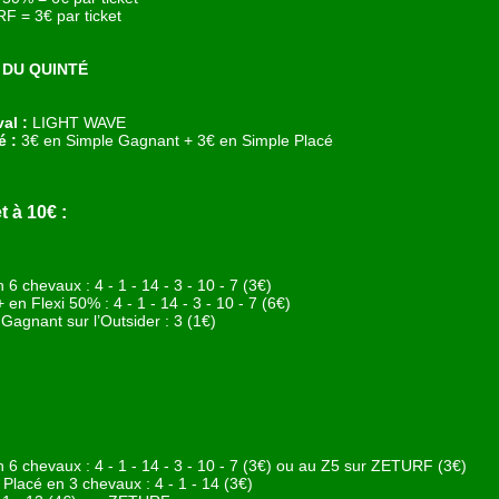
F = 3€ par ticket
 DU QUINTÉ
al :
LIGHT WAVE
é :
3€ en Simple Gagnant + 3€ en Simple Placé
 à 10€ :
n 6 chevaux : 4 - 1 - 14 - 3 - 10 - 7 (3€)
 en Flexi 50% : 4 - 1 - 14 - 3 - 10 - 7 (6€)
Gagnant sur l’Outsider : 3 (1€)
n 6 chevaux : 4 - 1 - 14 - 3 - 10 - 7 (3€) ou au Z5 sur ZETURF (3€)
Placé en 3 chevaux : 4 - 1 - 14 (3€)