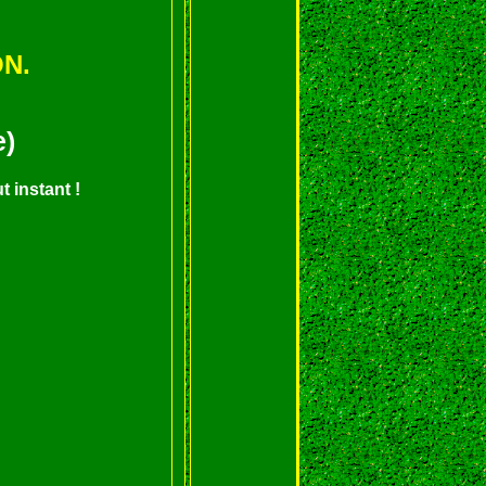
N.
e)
 instant !