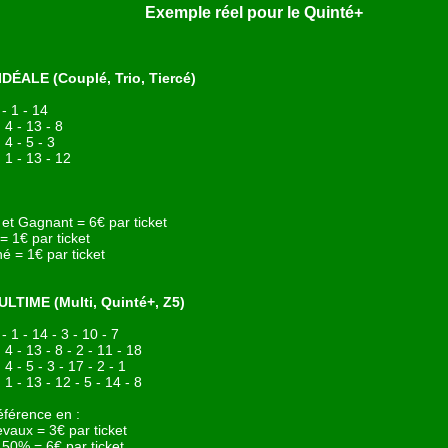
Exemple réel pour le Quinté+
DÉALE (Couplé, Trio, Tiercé)
- 1 - 14
:
4 - 13 - 8
:
4 - 5 - 3
:
1 - 13 - 12
et Gagnant = 6€ par ticket
= 1€ par ticket
é = 1€ par ticket
LTIME (Multi, Quinté+, Z5)
- 1 - 14 - 3 - 10 - 7
:
4 - 13 - 8 - 2 - 11 - 18
:
4 - 5 - 3 - 17 - 2 - 1
:
1 - 13 - 12 - 5 - 14 - 8
éférence en :
evaux = 3€ par ticket
 50% = 6€ par ticket