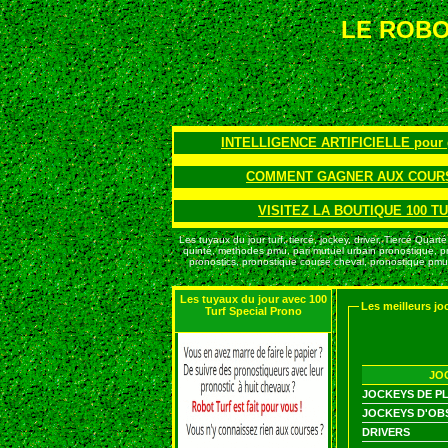
LE ROBO
INTELLIGENCE ARTIFICIELLE pour g
COMMENT GAGNER AUX COURS
VISITEZ LA BOUTIQUE 100 T
Les tuyaux du jour turf, tiercé, jockey, driver, Tiercé Qua
quinté, methodes pmu, pari mutuel urbain pronostique, pmu,
pronostics, pronostique course cheval, pronostique pmu, p
Les tuyaux du jour avec 100
Les meilleurs jo
Turf Special Prono
JO
JOCKEYS DE P
JOCKEYS D'OB
DRIVERS