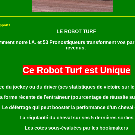
upports
LE ROBOT TURF
mment notre I.A. et 53 Pronostiqueurs transforment vos par
revenus:
Ce Robot Turf est Unique
e du jockey ou du driver (ses statistiques de victoire sur le
a forme récente de l'entraîneur (pourcentage de réussite su
Le déferrage qui peut booster la performance d'un cheval
La régularité du cheval sur ses 5 dernières sorties
Les cotes sous-évaluées par les bookmakers