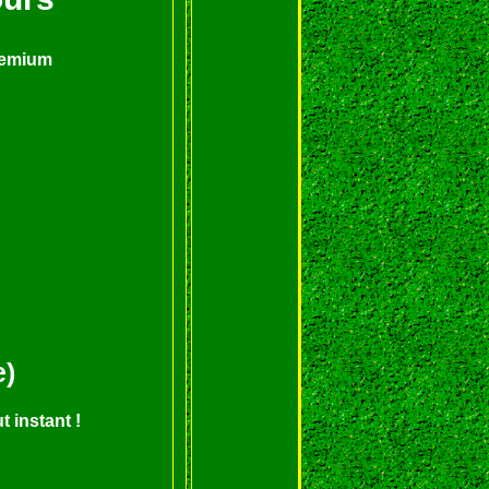
remium
e)
 instant !