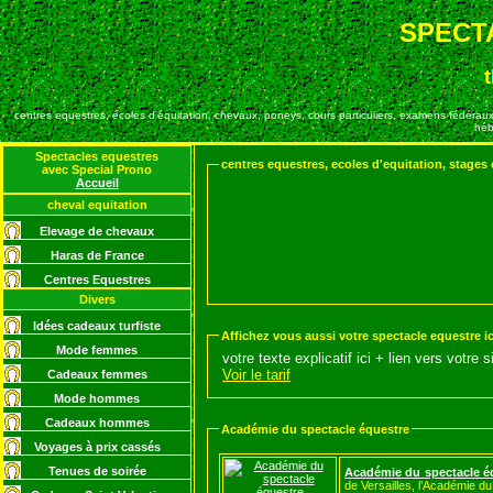
SPECT
centres equestres, écoles d’équitation, chevaux, poneys, cours particuliers, examens fédérau
héb
Spectacles equestres
centres equestres, ecoles d'equitation, stages
avec Special Prono
Accueil
cheval equitation
Elevage de chevaux
Haras de France
Centres Equestres
Divers
Idées cadeaux turfiste
Affichez vous aussi votre spectacle equestre ic
Mode femmes
votre texte explicatif ici + lien vers votre 
Voir le tarif
Cadeaux femmes
Mode hommes
Cadeaux hommes
Académie du spectacle équestre
Voyages à prix cassés
Tenues de soirée
Académie du spectacle é
de Versailles, l’Académie d