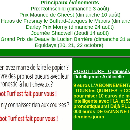
Principaux événements
Prix Rothschild (dimanche 3 août)
Prix Maurice de Gheest (dimanche 10 août)
u Haras de Fresnay le Buffard-Jacques le Marois (dimanc
Darley Prix Morny (dimanche 24 août)
Journée Shadwell (Jeudi 14 août)
Grand Prix de Deauville Lucien Barrière (dimanche 31 a
Equidays (20, 21, 22 octobre)
ROBOT TURF - Optimisés
l'Intelligence Artificielle
9 euros L'ABONNEMENT
:TOUS les QUINTES. + C
pour miser 10 euros de m
intelligente avec l'I.A. et 5
pronostiqueurs! Déjà PL
000 euros DE GAINS NETS
derniers jours