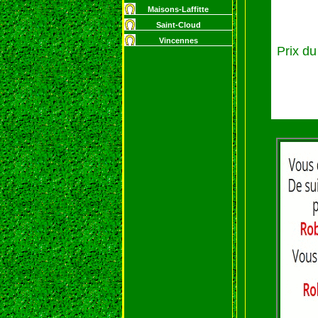
Maisons-Laffitte
Saint-Cloud
Vincennes
Prix d