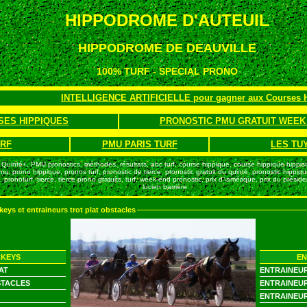
HIPPODROME D'AUTEUIL
HIPPODROME DE DEAUVILLE
100% TURF - SPECIAL PRONO
INTELLIGENCE ARTIFICIELLE pour gagner aux Courses 
ES HIPPIQUES
PRONOSTIC PMU GRATUIT WEEK
URF
PMU PARIS TURF
LES TU
rté Quinté+, PMU pronostics, méthodes, résultats, abc turf, course hippique, course hippique hippis
 prono hippique, pronos turf, pronostic de tierce, pronostic gratuit du quinté, pronostic hippique,
ronoturf, tierce, tierce prono gratuits, turf, week-end pronostic, prix d'\amérique, prix du préside
lucien barrière
keys et entraineurs trot plat obstacles
KEYS
EN
AT
ENTRAINEUR
STACLES
ENTRAINEU
ENTRAINEUR