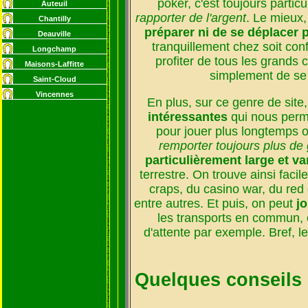
poker, c'est toujours parti
Auteuil
rapporter de l'argent
. Le mieux, 
Chantilly
préparer ni de se déplacer 
Deauville
tranquillement chez soit conf
Longchamp
profiter de tous les grands c
Maisons-Laffitte
simplement de se 
Saint-Cloud
Vincennes
En plus, sur ce genre de site
intéressantes
qui nous perme
pour jouer plus longtemps 
remporter toujours plus de
particulièrement large et va
terrestre. On trouve ainsi faci
craps, du casino war, du re
entre autres. Et puis, on peut
j
les transports en commun, 
d'attente par exemple. Bref, 
Quelques conseils 