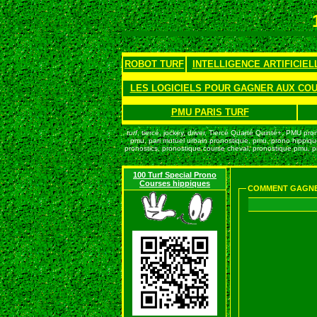
ROBOT TURF
INTELLIGENCE ARTIFICIELL
LES LOGICIELS POUR GAGNER AUX CO
PMU PARIS TURF
turf
, tiercé, jockey, driver, Tiercé Quarté Quinté+, PMU pr
pmu, pari mutuel urbain pronostique, pmu, prono hippique, p
pronostics, pronostique course cheval, pronostique pmu, pron
100 Turf Special Prono
Courses hippiques
COMMENT GAGNE