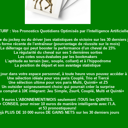
RF : Vos Pronostics Quotidiens Optimisés par l'Intelligence Artificielle
 du jockey ou du driver (ses statistiques de victoire sur les 30 derniers 
 forme récente de l'entraîneur (pourcentage de réussite sur le mois)
Le déferrage qui peut booster la performance d'un cheval de 15%
La régularité du cheval sur ses 5 dernières sorties
Les cotes sous-évaluées par les bookmakers
L'aptitude au terrain (sec, souple, collant) et à l'hippodrome
La position de départ et son avantage statistique
jour dans votre espace personnel, à toute heure vous pouvez accéder à
Une sélection idéale pour vos paris Couplé, Trio et Tiercé
Une sélection ultime pour vos paris Multi, Quinté+ et Z5
Un outsider soigneusement choisi qui pourrait créer la surprise
u complet à 10€ intégrant: Jeu Simple, 2sur4, Couplé, Multi et Quinté+
9 euros L'ABONNEMENT/MOIS seulement :TOUS les QUINTES.
+ CONSEIL pour miser 10 euros de manière intelligente avec l'I.A.
et 53 pronostiqueurs!
jà PLUS DE 10 000 euros DE GAINS NETS sur les 30 derniers jours