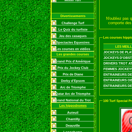
Mister Turf
Divertissements
N'oubliez pas q
comporte des 
Challenge Turf
Le Quiz du turfiste
Jeu des casaques
Les courses hippi
Spectacles Equestres
LES MEIL
Les courses en vidéos
JOCKEYS DE PLA
Les grandes courses
JOCKEYS D'OBS
Grand Prix d'Amérique
DRIVERS TROT A
Prix du Jockey Club
FEMMES JOCKEY
Prix de Diane
ENTRAINEURS DE
ENTRAINEURS O
Derby d'Epsom
ENTRAINEURS DE
Arc de Triomphe
Qatar Arc de Triomphe
Grand National du Trot
100 Turf Special P
Les hippodromes
Auteuil
Chantilly
Deauville