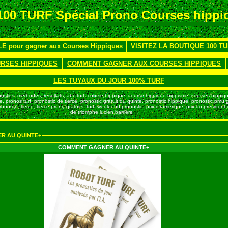
100 TURF Spécial Prono Courses hippi
E pour gagner aux Courses Hippiques
VISITEZ LA BOUTIQUE 100 T
URSES HIPPIQUES
COMMENT GAGNER AUX COURSES HIPPIQUES
LES TUYAUX DU JOUR 100% TURF
onostics, méthodes, résultats, abc turf, course hippique, course hippique hippisme, courses hippiq
ronos turf, pronostic de tierce, pronostic gratuit du quinté, pronostic hippique, pronostic pmu grat
oturf, tierce, tierce prono gratuits, turf, week-end pronostic, prix d'\amérique, prix du président d
de triomphe lucien barrière
R AU QUINTE+
COMMENT GAGNER AU QUINTE+